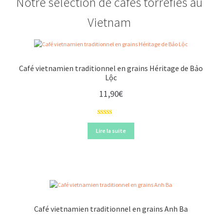
Notre sélection de cafés torréfiés au
Vietnam
Café vietnamien traditionnel en grains Héritage de Bảo
Lộc
11,90
€
Noté
2
4.50
sur 5 basé
Lire la suite
sur
notations
client
Café vietnamien traditionnel en grains Anh Ba