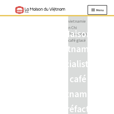
Menu
Café vietnamien
La Maison du
Filtres à café vietnamien
Vietnam, le
Cadeaux
Notre histoire et nos valeurs
spécialiste du
Le café au Vietnam
café
Blog
vietnamien,
torréfaction