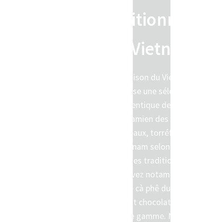
traditionnelle
au Vietnam
La Maison du Vietnam
propose une sélection
authentique de café
vietnamien des hauts
plateaux, torréfié au
Vietnam selon des
méthodes traditionnelles.
Retrouvez notamment le
véritable cà phê du Vietnam
au gout chocolaté dans
notre gamme. Notre