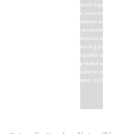
démarche est équitable et
solidaire, nous travaillons
exclusivement avec des
petits producteurs et
torréfacteurs locaux. Nous
choisir, c’est la garantie d’un
café de qualité issu d’un
sourcing réalisé sur place
avec passion et expertise
depuis 2016.