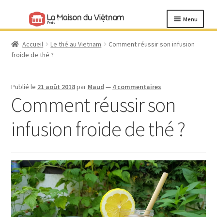
Menu
Ouvrir
Café vietnamien
Accueil
Le thé au Vietnam
Comment réussir son infusion
le
froide de thé ?
menu
Filtres à café vietnamien
enfant
Publié le
21 août 2018
par
Maud
—
4 commentaires
Cadeaux
Comment réussir son
Notre histoire et nos valeurs
infusion froide de thé ?
Le café au Vietnam
Blog