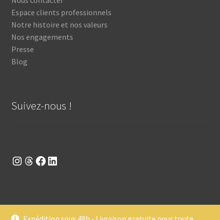
Nous contacter
Espace clients professionnels
Notre histoire et nos valeurs
Nos engagements
Presse
Blog
Suivez-nous !
Suivez-nous sur Instagram
Suivez-nous sur Threads
Suivez-nous sur Facebook
Suivez-nous sur LinkedIn
Expédition sous 48h - Livraison gratuite pour toute