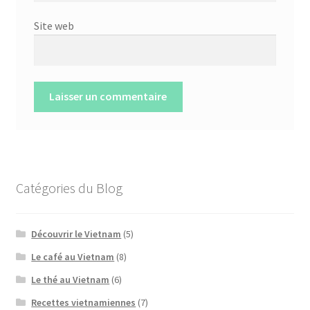
Site web
A
l
t
e
Catégories du Blog
r
n
a
Découvrir le Vietnam
(5)
t
Le café au Vietnam
(8)
i
v
Le thé au Vietnam
(6)
e
Recettes vietnamiennes
(7)