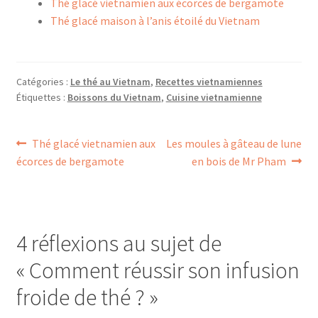
Thé glacé vietnamien aux écorces de bergamote
Thé glacé maison à l’anis étoilé du Vietnam
Catégories :
Le thé au Vietnam
,
Recettes vietnamiennes
Étiquettes :
Boissons du Vietnam
,
Cuisine vietnamienne
Navigation
Article
Article
Thé glacé vietnamien aux
Les moules à gâteau de lune
précédent :
suivant :
écorces de bergamote
en bois de Mr Pham
de
l’article
4 réflexions au sujet de
«
Comment réussir son infusion
froide de thé ?
»